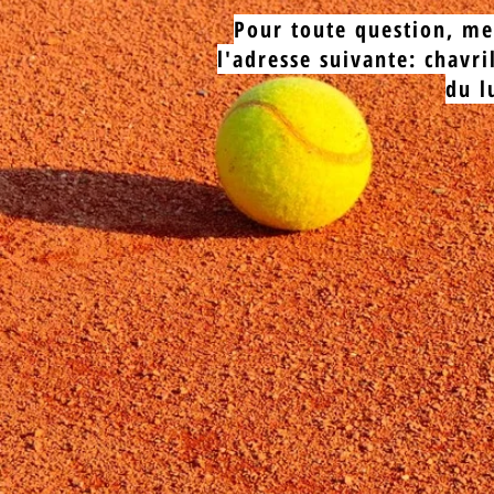
Pour toute question, me
l'adresse suivante:
chavri
du l