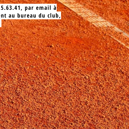
5.63.41, par email à
nt au bureau du club,
.